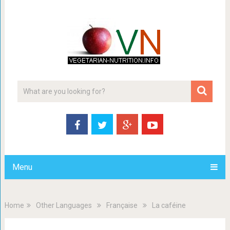
Menu
Home
Other Languages
Française
La caféine